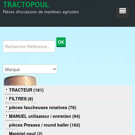
TRACTOPOUL
Pièces d'occasions de machines agricoles
ACCUEIL
TRACTEUR
MACHINES AGRICOLES
DIVERS
SATISFACTIONS
TRACTEUR (181)
CONTACT
FILTRES (8)
pièces faucheuses rotatives (76)
MANUEL utilisateur / entretien (94)
pièces Presses / round baller (163)
Matériel neuf (2)