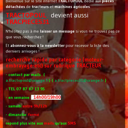
Bienvenue sur le site internet
TRACTOPOUL
dédié aux
pièces
détachées
de
tracteurs
et
machines agricoles
.
TRACTOPOUL
devient aussi
TRACPIECES31
N'hésitez pas à me
laisser un message
si vous ne trouvez pas ce
que vous recherchez !
Et
abonnez-vous à la newsletter
pour recevoir la liste des
derniers arrivages !
recherche rapide par categorie (moteur-
embrayage-etc) sur rubrique TRACTEUR
- contact par mails (
a.tractopoul@orange.fr
)
(
a.tractpieces31@orange.fr
)
-
TEL 07 87 87 13 95
- en semaine
14h00/19h00
-
samedi
entre 9h/12h
- dimanche
fermé
repond plus vite aux
mails
qu'aux
SMS