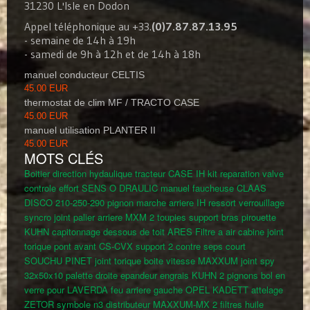
31230 L'Isle en Dodon
Appel téléphonique au +33.
(0)7.87.87.13.95
- semaine de 14h à 19h
- samedi de 9h à 12h et de 14h à 18h
manuel conducteur CELTIS
45.00 EUR
thermostat de clim MF / TRACTO CASE
45.00 EUR
manuel utilisation PLANTER II
45.00 EUR
MOTS CLÉS
Boitier direction hydaulique tracteur CASE IH
kit reparation valve
controle effort SENS O DRAULIC
manuel faucheuse CLAAS
DISCO 210-250-290
pignon marche arriere IH
ressort verrouillage
syncro
joint palier arriere MXM
2 toupies support bras pirouette
KUHN
capitonnage dessous de toit ARES
Filtre a air cabine
joint
torique pont avant CS-CVX
support
2 contre seps court
SOUCHU PINET
joint torique boite vitesse MAXXUM
joint spy
32x50x10
palette droite epandeur engrais KUHN
2 pignons
bol en
verre pour LAVERDA
feu arriere gauche OPEL KADETT
attelage
ZETOR
symbole n3 distributeur MAXXUM-MX
2 filtres huile