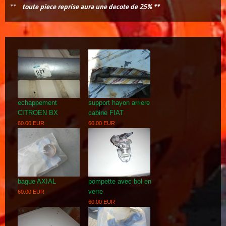
**
toute piece reprise aura une decote de 25% **
echappement
support hayon arriere
CITROEN BX
cabine FIAT
60.00 EUR
60.00 EUR
bague AXIAL
pompette avec bol en
verre
60.00 EUR
60.00 EUR