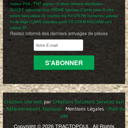
moteur PSA / FIAT
pignon 15 dents
reteneur distributeur
QUICKE
cabochon feux KRONE
faisceau
2 joints pase fil vitre
arriere basscabine XL
courroie trié PJ1475 RB
contacteur palpeur
fin de liage CLAAS
charniere porte CS-CVX-N HOLLAND
joint
orbitrol ZF
Restez informé des derniers arrivages de pièces
Création site web
par
Créations Solutions Services sarl
-
Référencement Toulouse
-
Mentions Légales
-
Plan du
site
Copyright © 2026 TRACTOPOUL. All Rights