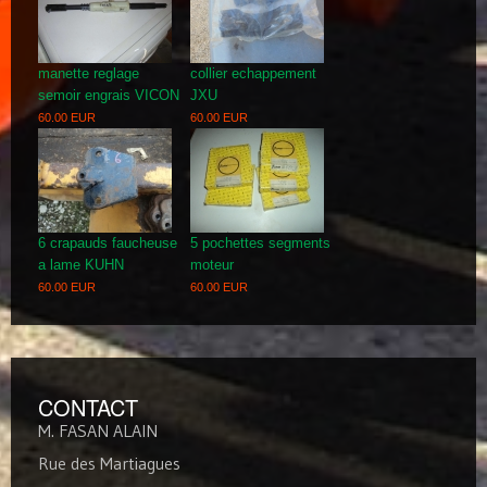
manette reglage
collier echappement
semoir engrais VICON
JXU
60.00 EUR
60.00 EUR
6 crapauds faucheuse
5 pochettes segments
a lame KUHN
moteur
60.00 EUR
60.00 EUR
CONTACT
M. FASAN ALAIN
Rue des Martiagues