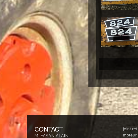
CONTACT
joint re
M. FASAN ALAIN
moteur