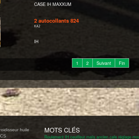
CASE IH MAXXUM
2 autocollants 824
KA2
IH
1
2
Suivant
Fin
MOTS CLÉS
froidisseur huile
 CS
Roulement IH ceuilleur maïs ancien
cale réglage mo