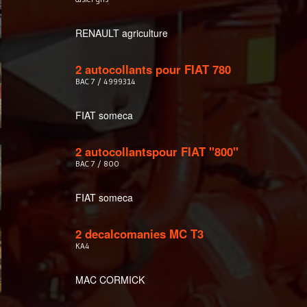
RENAULT agriculture
2 autocollants pour FIAT 780
BAC 7 / 4999314
FIAT someca
2 autocollantspour FIAT "800"
BAC 7 / 800
FIAT someca
2 decalcomanies MC T3
KA4
MAC CORMICK