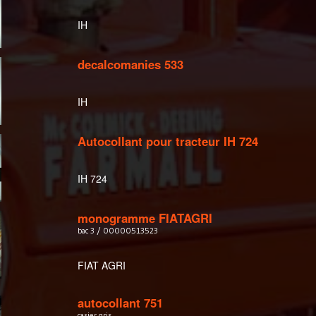
IH
decalcomanies 533
IH
Autocollant pour tracteur IH 724
IH 724
monogramme FIATAGRI
bac 3 / 00000513523
FIAT AGRI
autocollant 751
casier gris