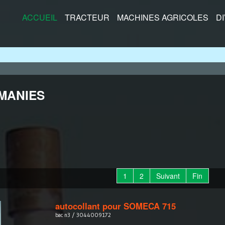
ACCUEIL
TRACTEUR
MACHINES AGRICOLES
D
MANIES
1
2
Suivant
Fin
autocollant pour SOMECA 715
bac n3 / 3044009172