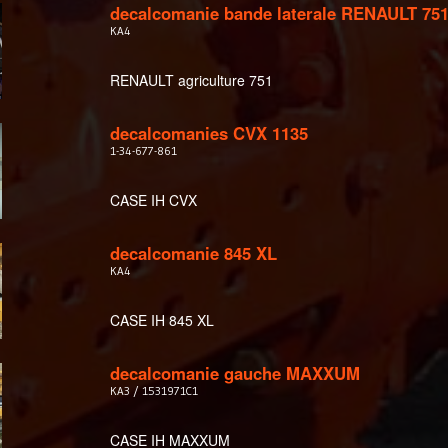
decalcomanie bande laterale RENAULT 75
KA4
RENAULT agriculture 751
decalcomanies CVX 1135
1-34-677-861
CASE IH CVX
decalcomanie 845 XL
KA4
CASE IH 845 XL
decalcomanie gauche MAXXUM
KA3 / 1531971C1
CASE IH MAXXUM