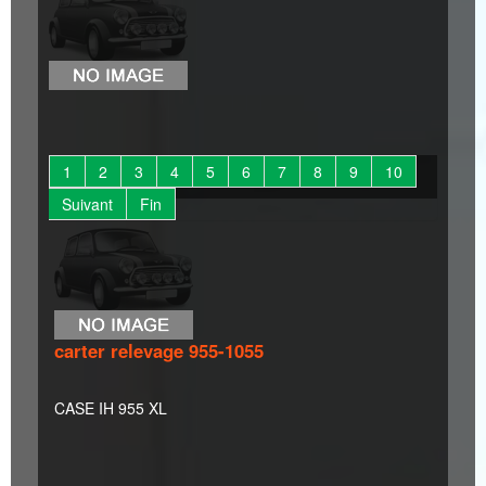
1
2
3
4
5
6
7
8
9
10
Suivant
Fin
carter relevage 955-1055
CASE IH 955 XL