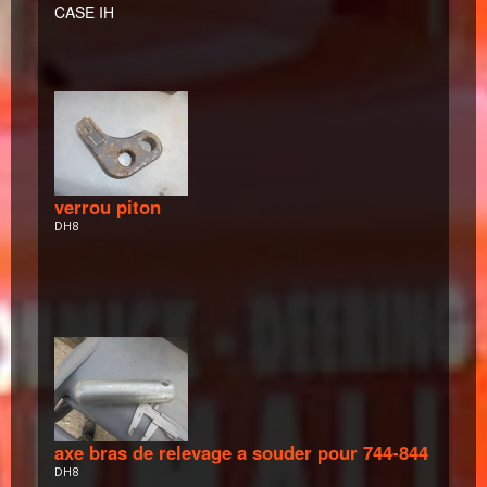
CASE IH
verrou piton
DH8
axe bras de relevage a souder pour 744-844
DH8