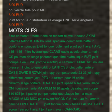
jauge huile compresseur tonne a lisier
8.00 EUR
couvercle tole pour MF
8.00 EUR
joint torrique distributeur relevage CNH serie anglaise
8.00 EUR
MOTS CLÉS
filtre carburant tracteur ancien
ressort releveur coupe AXIAL
palettes teflon KUHN
boulons spéciaux commande batteur
boulons en pouces
joint torique roulement pivot pont avant APL
1351-1551
filtre hydraulique CLAAS
cable accelerateur a main
CS
poumon de siege pneumatique
filtre hydraulique FIAT
joint
pompe a eau CNH
pompe electrique carburant AXIAL
bati noueur
presse IH
joint torique orbitrol DANFOSS
joint palier arriere
CASE DAVID BROWN
joint spy trompette serie 23-33
joint spy
differentiel arriere
joint PTO 1000t/mm pour IH
cable
deverrouillage portiere RENAULT
joint speed
billes verrouillage
CNH
decalcomanie MAXXUM 5130
galets de rabatteur coupe
810-825
joint papier pompe hydralique
plaque frein a main
MAXXUM-MX-MXC
patin avant VICON CM 165-240
feu arriere
gauche OPEL KADETT
joint torique boite vitesse FARMALL-JXU
ecrou frein pont avant
joint pont avant CARRARO