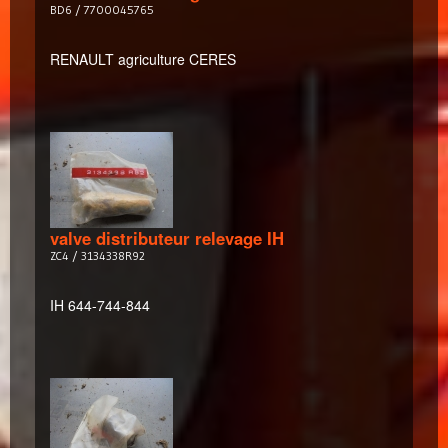
BD6 / 7700045765
RENAULT agriculture CERES
valve distributeur relevage IH
ZC4 / 3134338R92
IH 644-744-844