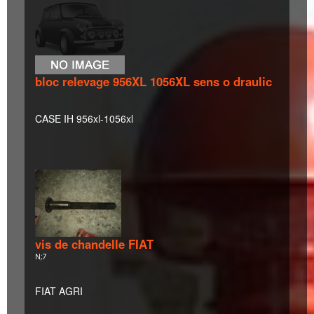
bloc relevage 956XL 1056XL sens o draulic
CASE IH 956xl-1056xl
vis de chandelle FIAT
N;7
FIAT AGRI