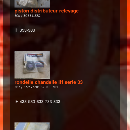
piston distributeur relevage
ZC4 / 3053115R2
IH 353-383
rondelle chandelle IH serie 33
ZB2 / 3224277R1-3401967R1
IH 433-533-633-733-833