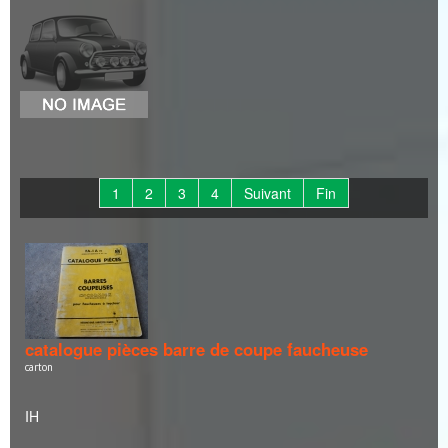
1
2
3
4
Suivant
Fin
catalogue pièces barre de coupe faucheuse
carton
IH