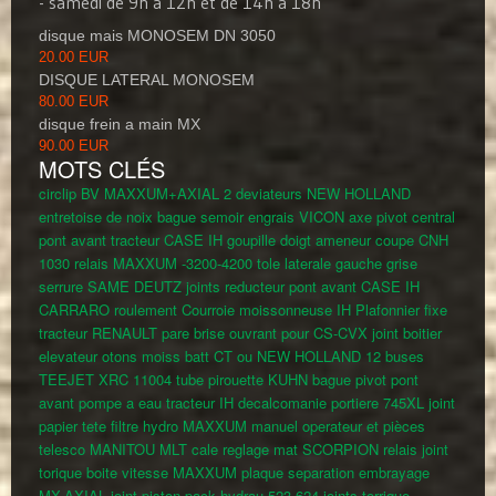
- samedi de 9h à 12h et de 14h à 18h
disque mais MONOSEM DN 3050
20.00 EUR
DISQUE LATERAL MONOSEM
80.00 EUR
disque frein a main MX
90.00 EUR
MOTS CLÉS
circlip BV MAXXUM+AXIAL
2 deviateurs NEW HOLLAND
entretoise de noix
bague semoir engrais VICON
axe pivot central
pont avant tracteur CASE IH
goupille doigt ameneur coupe CNH
1030
relais MAXXUM -3200-4200
tole laterale gauche grise
serrure SAME DEUTZ
joints reducteur pont avant CASE IH
CARRARO
roulement
Courroie moissonneuse IH
Plafonnier fixe
tracteur RENAULT
pare brise ouvrant pour CS-CVX
joint boitier
elevateur otons moiss batt CT ou NEW HOLLAND
12 buses
TEEJET XRC 11004
tube pirouette KUHN
bague pivot pont
avant
pompe a eau tracteur IH
decalcomanie portiere 745XL
joint
papier tete filtre hydro MAXXUM
manuel operateur et pièces
telesco MANITOU MLT
cale reglage mat SCORPION
relais
joint
torique boite vitesse MAXXUM
plaque separation embrayage
MX-AXIAL
joint piston pack hydrau 523-624
joints torrique