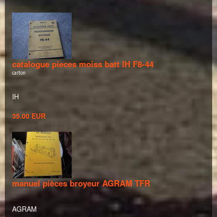
catalogue pieces moiss batt IH F8-44
carton
IH
35.00 EUR
manuel pièces broyeur AGRAM TFR
AGRAM