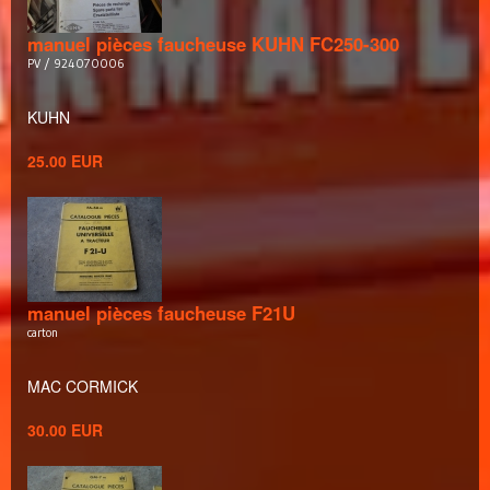
manuel pièces faucheuse KUHN FC250-300
PV / 924070006
KUHN
25.00 EUR
manuel pièces faucheuse F21U
carton
MAC CORMICK
30.00 EUR