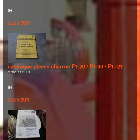
IH
25.00 EUR
catalogue pièces charrue F1-20 / F1-30 / F1 -21
carton / CH-10
IH
25.00 EUR