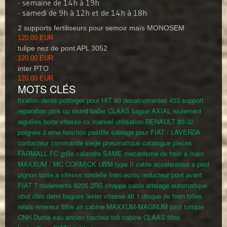
- semaine de 14h à 19h
- samedi de 9h à 12h et de 14h à 18h
2 supports fertiliseurs pour semoir maïs MONOSEM
120.00 EUR
tulipe nez de pont APL 3052
120.00 EUR
inter PTO
120.00 EUR
MOTS CLÉS
fixation dents pottinger pour HIT 80
decalcomanies 433
support
reparation pick up round baller CLAAS
bague AXIAL
roulement
aiguilles boite vitesse cx
manuel utilisation RENAULT 80-32
poignée 3 eme fonction
pastille sablage pour FIAT / LAVERDA
contacteur commande siege pneumatique
catalogue pieces
FARMALL FC
grille calandre SAME
mecanisme de frein a main
MAXXUM / MC CORMICK
UBM type II
cable accelerateur a pied
pignon boite a vitesse
rondelle frein
ecrou reducteur pont avant
FIAT
7 roulements 6205 2RS
chappe cable attelage automatique
obut clim
demi bagues levier vitesse 46
1 disque de frein
billes
relais
reteneur filtre air cabine MAXXUM-MAGNUM
joint torique
CNH
Durite eau ancien tracteur
toit cabine CLAAS
filtre