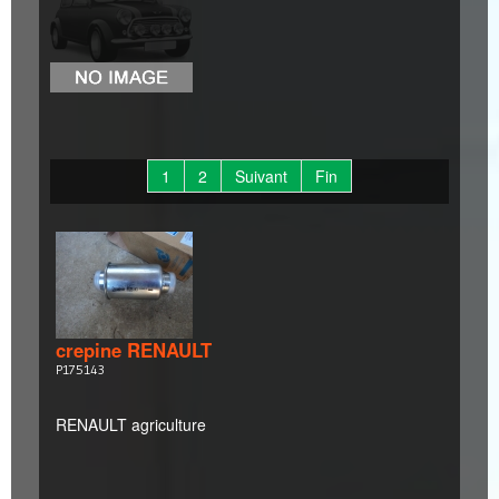
1
2
Suivant
Fin
crepine RENAULT
P175143
RENAULT agriculture