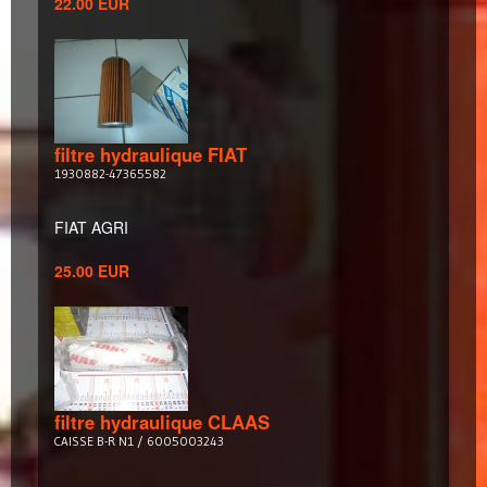
22.00 EUR
filtre hydraulique FIAT
1930882-47365582
FIAT AGRI
25.00 EUR
filtre hydraulique CLAAS
CAISSE B-R N1 / 6005003243