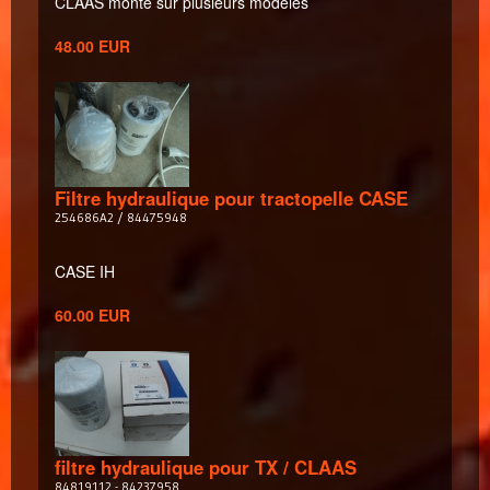
CLAAS monté sur plusieurs modeles
48.00 EUR
Filtre hydraulique pour tractopelle CASE
254686A2 / 84475948
CASE IH
60.00 EUR
filtre hydraulique pour TX / CLAAS
84819112 - 84237958