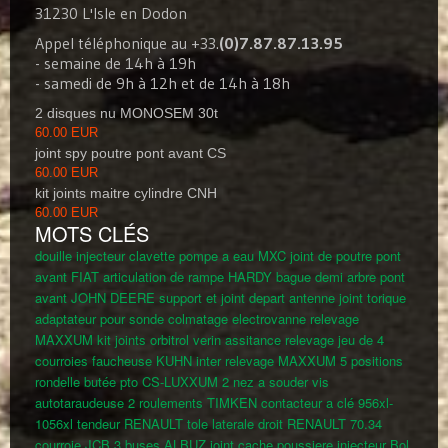
31230 L'Isle en Dodon
Appel téléphonique au +33.
(0)7.87.87.13.95
- semaine de 14h à 19h
- samedi de 9h à 12h et de 14h à 18h
2 disques nu MONOSEM 30t
60.00 EUR
joint spy poutre pont avant CS
60.00 EUR
kit joints maitre cylindre CNH
60.00 EUR
MOTS CLÉS
douille injecteur
clavette pompe a eau MXC
joint de poutre pont
avant FIAT
articulation de rampe HARDY
bague demi arbre pont
avant JOHN DEERE
support et joint depart antenne
joint torique
adaptateur pour sonde colmatage
electrovanne relevage
MAXXUM
kit joints orbitrol
verin assitance relevage
jeu de 4
courroies faucheuse KUHN
inter relevage MAXXUM 5 positions
rondelle butée pto CS-LUXXUM
2 nez a souder
vis
autotaraudeuse
2 roulements TIMKEN
contacteur a clé 956xl-
1056xl
tendeur RENAULT
tole laterale droit RENAULT 70.34
courroie JCB
3 buses ALBUZ
joint cache poussiere injecteur
Bol