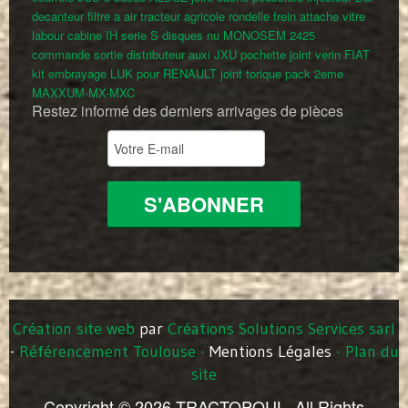
decanteur filtre a air tracteur agricole
rondelle frein attache vitre
labour cabine IH serie S
disques nu MONOSEM 2425
commande sortie distributeur auxi JXU
pochette joint verin FIAT
kit embrayage LUK pour RENAULT
joint torique pack 2eme
MAXXUM-MX-MXC
Restez informé des derniers arrivages de pièces
Création site web
par
Créations Solutions Services sarl
-
Référencement Toulouse
-
Mentions Légales
-
Plan du
site
Copyright © 2026 TRACTOPOUL. All Rights