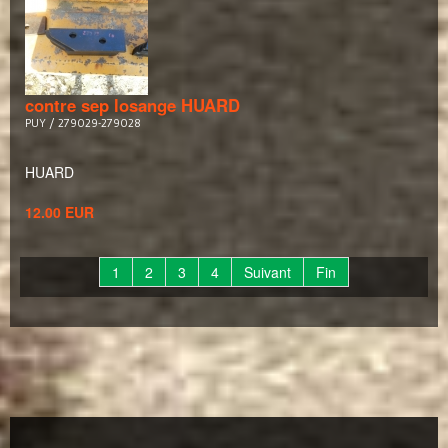
contre sep losange HUARD
PUY / 279029-279028
HUARD
12.00 EUR
1
2
3
4
Suivant
Fin