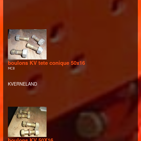
boulons KV tete conique 50x16
MC8
KVERNELAND
boulons KV 50X16