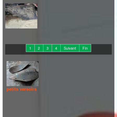
1
2
3
4
Suivant
Fin
petits versoirs