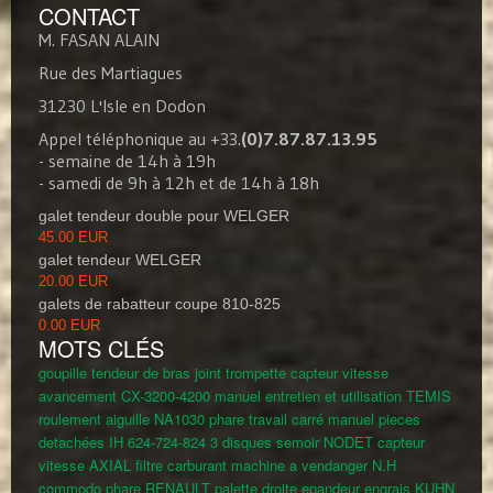
CONTACT
M. FASAN ALAIN
Rue des Martiagues
31230 L'Isle en Dodon
Appel téléphonique au +33.
(0)7.87.87.13.95
- semaine de 14h à 19h
- samedi de 9h à 12h et de 14h à 18h
galet tendeur double pour WELGER
45.00 EUR
galet tendeur WELGER
20.00 EUR
galets de rabatteur coupe 810-825
0.00 EUR
MOTS CLÉS
goupille tendeur de bras
joint trompette
capteur vitesse
avancement CX-3200-4200
manuel entretien et utilisation TEMIS
roulement aiguille NA1030
phare travail carré
manuel pieces
detachées IH 624-724-824
3 disques semoir NODET
capteur
vitesse AXIAL
filtre carburant machine a vendanger N.H
commodo phare RENAULT
palette droite epandeur engrais KUHN