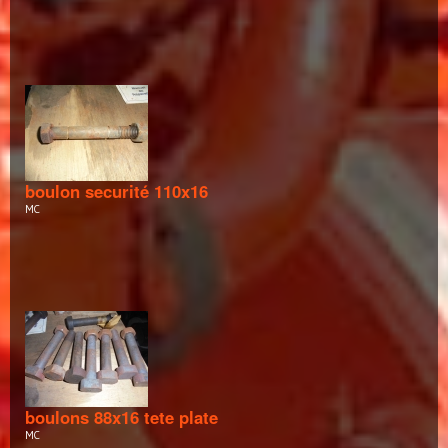
boulon securité 110x16
MC
boulons 88x16 tete plate
MC