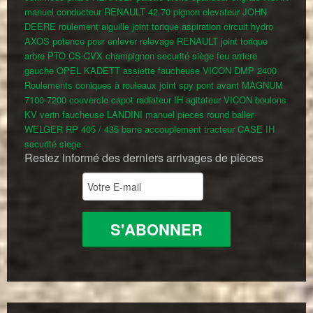
manuel conducteur RENAULT 42.70
pignon elevateur JOHN
DEERE
roulement aiguille
joint torique aspiration circuit hydro
AXOS
potence pour enlever relevage RENAULT
joint torique
arbre PTO CS-CVX
champignon securité siège
feu arriere
gauche OPEL KADETT
assiette faucheuse VICON DMP 2400
Roulements coniques à rouleaux
joint spy pont avant MAGNUM
7100-7200
couvercle capot radiateur IH
agitateur VICON
boulons
KV
verin faucheuse LANDINI
manuel pieces round baller
WELGER RP 405 / 435
barre accouplement tracteur CASE IH
securité siege
Restez informé des derniers arrivages de pièces