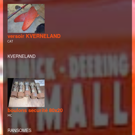
versoir KVERNELAND
CAT
KVERNELAND
boulons securité 80x20
MC
RANSOMES