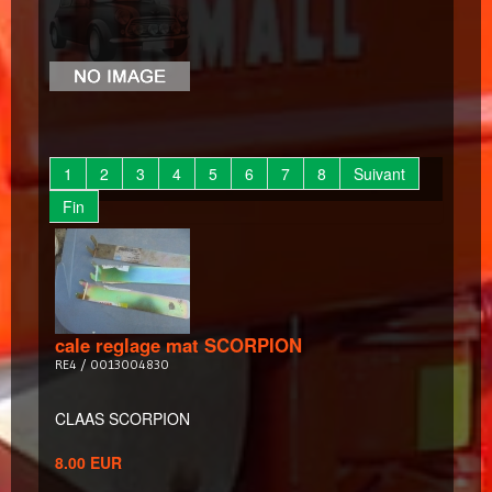
1
2
3
4
5
6
7
8
Suivant
Fin
cale reglage mat SCORPION
RE4 / 0013004830
CLAAS SCORPION
8.00 EUR