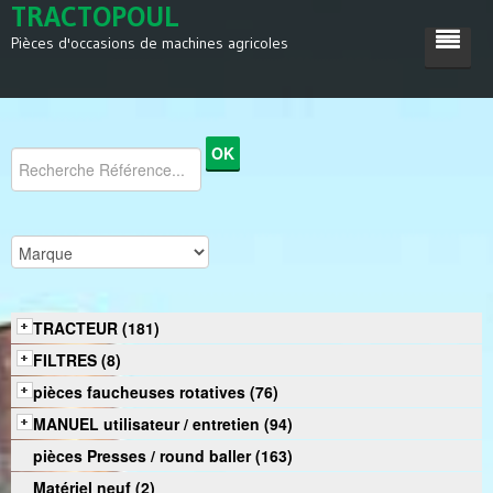
TRACTOPOUL
Pièces d'occasions de machines agricoles
ACCUEIL
TRACTEUR
MACHINES AGRICOLES
DIVERS
SATISFACTIONS
TRACTEUR (181)
CONTACT
FILTRES (8)
pièces faucheuses rotatives (76)
MANUEL utilisateur / entretien (94)
pièces Presses / round baller (163)
Matériel neuf (2)