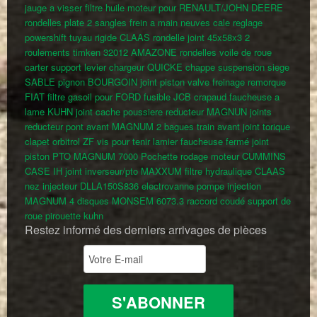
jauge a visser
filtre huile moteur pour RENAULT/JOHN DEERE
rondelles plate
2 sangles frein a main neuves
cale reglage
powershift
tuyau rigide CLAAS
rondelle joint 45x58x3
2
roulements timken 32012 AMAZONE
rondelles voile de roue
carter support levier chargeur QUICKE
chappe suspension siege
SABLE
pignon BOURGOIN
joint piston valve freinage remorque
FIAT
filtre gasoil pour FORD
fusible JCB
crapaud faucheuse a
lame KUHN
joint cache poussiere reducteur MAGNUN
joints
reducteur pont avant MAGNUM
2 bagues train avant
joint torique
clapet orbitrol ZF
vis pour tenir lamier faucheuse fermé
joint
piston PTO MAGNUM 7000
Pochette rodage moteur CUMMINS
CASE IH
joint inverseur/pto MAXXUM
filtre hydraulique CLAAS
nez injecteur DLLA150S836
electrovanne pompe injection
MAGNUM
4 disques MONSEM 6073.3
raccord coudé
support de
roue pirouette kuhn
Restez informé des derniers arrivages de pièces