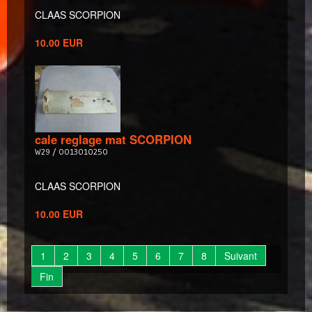
CLAAS SCORPION
10.00 EUR
cale reglage mat SCORPION
W29 / 0013010250
CLAAS SCORPION
10.00 EUR
1
2
3
4
5
6
7
8
Suivant
Fin