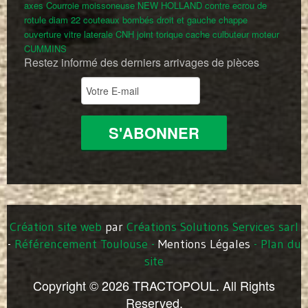
axes
Courroie moissoneuse NEW HOLLAND
contre ecrou de
rotule diam 22
couteaux bombés droit et gauche
chappe
ouverture vitre laterale CNH
joint torique cache culbuteur moteur
CUMMINS
Restez informé des derniers arrivages de pièces
Création site web
par
Créations Solutions Services sarl
-
Référencement Toulouse
-
Mentions Légales
-
Plan du
site
Copyright © 2026 TRACTOPOUL. All Rights
Reserved.