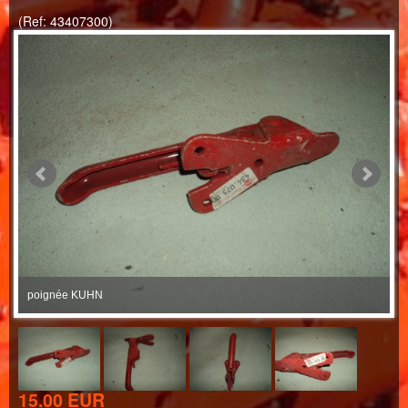
(Ref: 43407300)
poignée KUHN
p
15.00 EUR