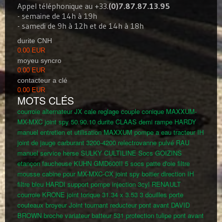
Appel téléphonique au +33.
(0)7.87.87.13.95
- semaine de 14h à 19h
- samedi de 9h à 12h et de 14h à 18h
durite CNH
0.00 EUR
moyeu syncro
0.00 EUR
contacteur a clé
0.00 EUR
MOTS CLÉS
courroie alternateur JX
cale reglage couple conique MAXXUM-
MX-MXC
joint spy 50.90.10
durite CLAAS
demi rampe HARDY
manuel entretien et utilisation MAXXUM
pompe a eau tracteur IH
joint de jauge carburant 3200-4200
relectrovanne pulvé RAU
manuel service herse SULKY CULTILINE
Socs GOIZINS
etançon faucheuse KUHN GMD600II
5 socs patte d'oie
filtre
mousse cabine pour MX-MXC-CX
joint spy boitier direction IH
filtre bleu HARDI
support
pompe injection 3cyl RENAULT
courroie KRONE
joint torique 31.34 x 3.53
3 douilles porte
couteaux broyeur
Joint tournant reducteur pont avant DAVID
BROWN
broche variateur batteur 531
protection tulipe pont avant