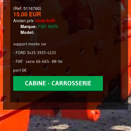
(Ref: 5116760)
15.00 EUR
Ancien prix
18.50 EUR
Marque:
FIAT AGRI
Model:
support monte sur
- FORD 3435-3935-4135
- FIAT serie 66-66S- 88-94
port 6€
CABINE - CARROSSERIE