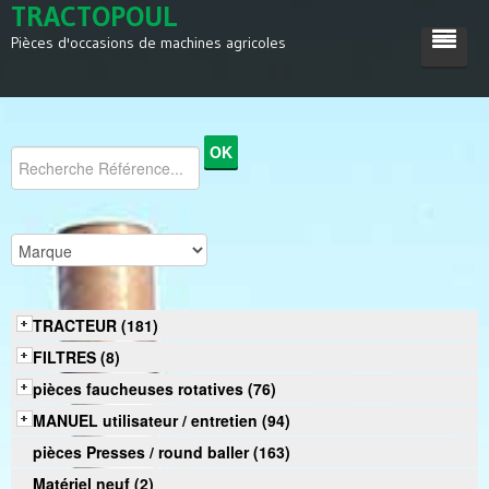
TRACTOPOUL
Pièces d'occasions de machines agricoles
ACCUEIL
TRACTEUR
MACHINES AGRICOLES
DIVERS
SATISFACTIONS
TRACTEUR (181)
CONTACT
FILTRES (8)
pièces faucheuses rotatives (76)
MANUEL utilisateur / entretien (94)
pièces Presses / round baller (163)
Matériel neuf (2)