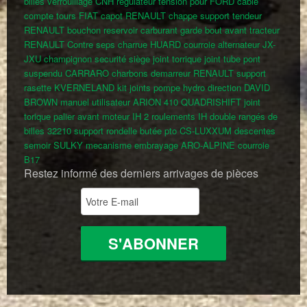
billes verrouillage CNH
regulateur tension pour FORD
cable
compte tours FIAT
capot RENAULT
chappe support tendeur
RENAULT
bouchon reservoir carburant
garde bout avant tracteur
RENAULT
Contre seps charrue HUARD
courroie alternateur JX-
JXU
champignon securité siège
joint torrique
joint tube pont
suspendu CARRARO
charbons demarreur RENAULT
support
rasette KVERNELAND
kit joints pompe hydro direction DAVID
BROWN
manuel utilisateur ARION 410 QUADRISHIFT
joint
torique palier avant moteur IH
2 roulements IH double rangés de
billes 32210
support
rondelle butée pto CS-LUXXUM
descentes
semoir SULKY
mecanisme embrayage ARO-ALPINE
courroie
B17
Restez informé des derniers arrivages de pièces