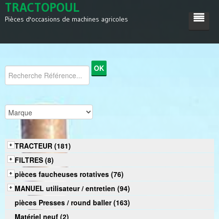
TRACTOPOUL
Pièces d'occasions de machines agricoles
ACCUEIL
TRACTEUR
MACHINES AGRICOLES
DIVERS
SATISFACTIONS
TRACTEUR (181)
CONTACT
FILTRES (8)
pièces faucheuses rotatives (76)
MANUEL utilisateur / entretien (94)
pièces Presses / round baller (163)
Matériel neuf (2)