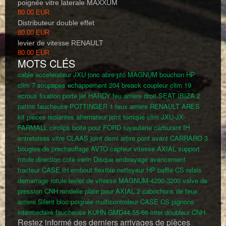
poignée vitre laterale MAXXUM
80.00 EUR
Distributeur double effet
80.00 EUR
levier de vitesse RENAULT
80.00 EUR
MOTS CLÉS
cable accelerateur JXU
jonc abre pto MAGNUM
bouchon HP
clim
7 soupapes echappement 204 breack
coupleur clim
19
ecrous fixation porte jet HARDY
feu arriere droit SEAT IBIZA
2
patins faucheuse POTTINGER
1 feux arriere RENAULT ARES
kit pièces isolantes alternateur
joint torrique clim JXU-JX-
FARMALL
circlips boite pour FORD
tuyauterie carburant IH
entretoises vitre CLAAS
joint demi arbre pont avant CARRARO
3
bougies de prechauffage AVTO
capteur vitesse AXIAL
support
rotule direction coté verin
Disque embrayage avancement
tracteur CASE IH
embout flexible nettoyeur HP
baffle CS
relais
demarrage
rotule levier de vitesse MAGNUM-4200-3200
valve de
pression CNH
rondelle plate pour AXIAL
2 cabochons de feux
arriere
Silent bloc poignée multicontroleur CASE CS
pignons
intermedaire faucheuse KUHN GMD44-55-66
inter doubleur CNH
Restez informé des derniers arrivages de pièces