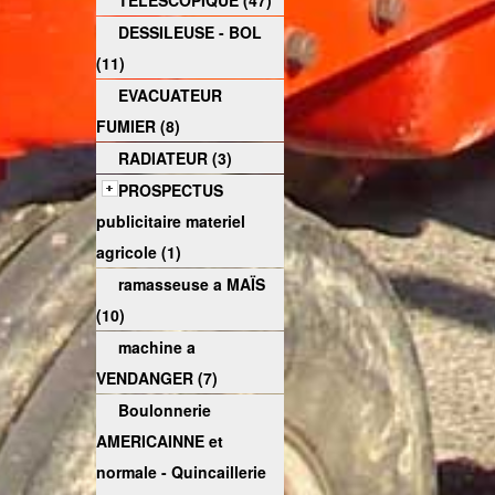
TELESCOPIQUE (47)
DESSILEUSE - BOL
(11)
EVACUATEUR
FUMIER (8)
RADIATEUR (3)
PROSPECTUS
publicitaire materiel
agricole (1)
ramasseuse a MAÏS
(10)
machine a
VENDANGER (7)
Boulonnerie
AMERICAINNE et
normale - Quincaillerie