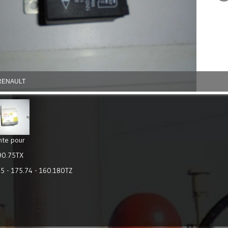
e RENAULT
ante pour
 90.75TX
55 - 175.74 - 160.180TZ