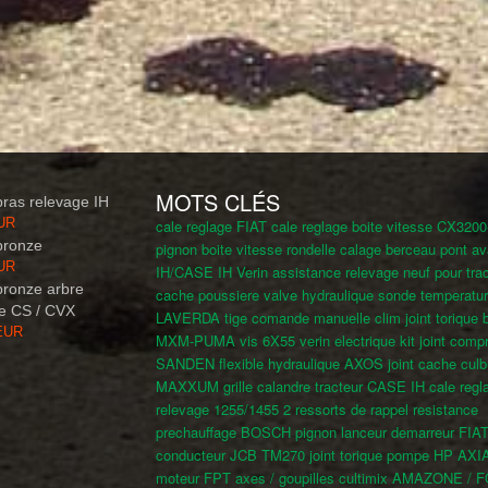
MOTS CLÉS
ras relevage IH
EUR
cale reglage FIAT
cale reglage boite vitesse CX320
bronze
pignon boite vitesse
rondelle calage berceau pont av
EUR
IH/CASE IH
Verin assistance relevage neuf pour tra
bronze arbre
cache poussiere valve hydraulique
sonde temperatur
e CS / CVX
LAVERDA
tige comande manuelle clim
joint torique 
 EUR
MXM-PUMA
vis 6X55
verin electrique
kit joint comp
SANDEN
flexible hydraulique AXOS
joint cache culb
MAXXUM
grille calandre tracteur CASE IH
cale regl
relevage 1255/1455
2 ressorts de rappel
resistance
prechauffage BOSCH
pignon lanceur demarreur FIA
conducteur JCB TM270
joint torique pompe HP AXIA
moteur FPT
axes / goupilles cultimix AMAZONE /