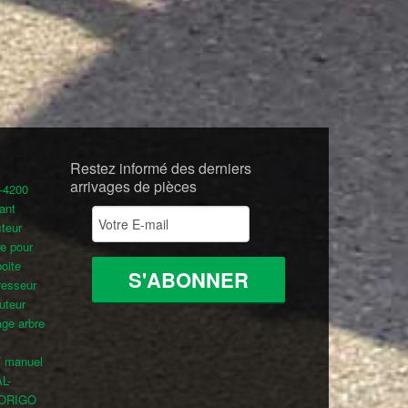
Restez informé des derniers
arrivages de pièces
0-4200
ant
cteur
e pour
boite
resseur
uteur
age arbre
T
manuel
L-
 FORIGO