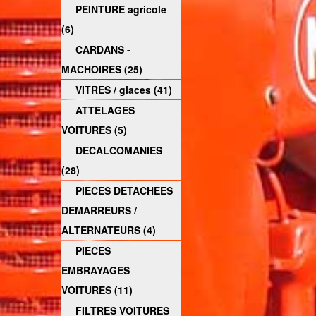
PEINTURE agricole
(6)
CARDANS -
MACHOIRES (25)
VITRES / glaces (41)
ATTELAGES
VOITURES (5)
DECALCOMANIES
(28)
PIECES DETACHEES
DEMARREURS /
ALTERNATEURS (4)
PIECES
EMBRAYAGES
VOITURES (11)
FILTRES VOITURES