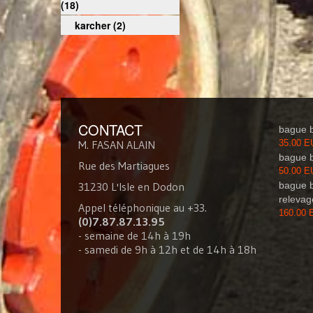
(18)
karcher (2)
CONTACT
bague b
M. FASAN ALAIN
35.00 
bague 
Rue des Martiagues
50.00 
31230 L'Isle en Dodon
bague 
relevag
Appel téléphonique au +33.
160.00
(0)7.87.87.13.95
- semaine de 14h à 19h
- samedi de 9h à 12h et de 14h à 18h