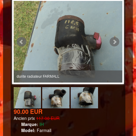
durite radiateur FARMALL
durit
90.00 EUR
Ancien prix
117.00 EUR
Marque:
IH
Model:
Farmall