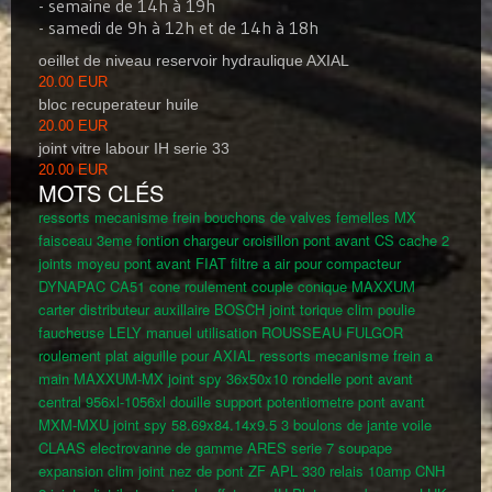
- semaine de 14h à 19h
- samedi de 9h à 12h et de 14h à 18h
oeillet de niveau reservoir hydraulique AXIAL
20.00 EUR
bloc recuperateur huile
20.00 EUR
joint vitre labour IH serie 33
20.00 EUR
MOTS CLÉS
ressorts mecanisme frein
bouchons de valves femelles MX
faisceau 3eme fontion chargeur
croisillon pont avant CS
cache
2
joints moyeu pont avant FIAT
filtre a air pour compacteur
DYNAPAC CA51
cone roulement couple conique MAXXUM
carter distributeur auxillaire BOSCH
joint torique clim
poulie
faucheuse LELY
manuel utilisation ROUSSEAU FULGOR
roulement plat aiguille pour AXIAL
ressorts mecanisme frein a
main MAXXUM-MX
joint spy 36x50x10
rondelle pont avant
central 956xl-1056xl
douille support potentiometre pont avant
MXM-MXU
joint spy 58.69x84.14x9.5
3 boulons de jante voile
CLAAS
electrovanne de gamme ARES serie 7
soupape
expansion clim
joint nez de pont ZF APL 330
relais 10amp CNH