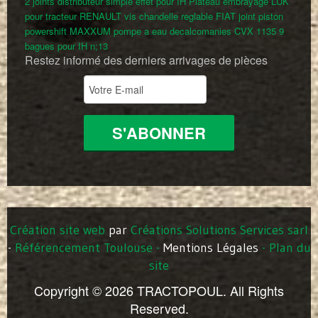
2 joints distributeur simple effet pour IH
Plateau embrayage LUK
pour tracteur RENAULT
vis chandelle reglable FIAT
joint piston
powershift MAXXUM
pompe a eau
decalcomanies CVX 1135
9
bagues pour IH n;13
Restez informé des derniers arrivages de pièces
Création site web
par
Créations Solutions Services sarl
-
Référencement Toulouse
-
Mentions Légales
-
Plan du
site
Copyright © 2026 TRACTOPOUL. All Rights
Reserved.