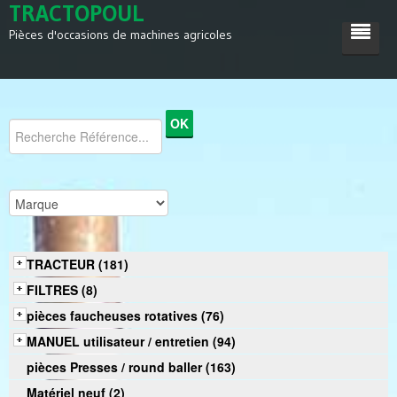
TRACTOPOUL
Pièces d'occasions de machines agricoles
ACCUEIL
TRACTEUR
MACHINES AGRICOLES
DIVERS
SATISFACTIONS
TRACTEUR (181)
CONTACT
FILTRES (8)
pièces faucheuses rotatives (76)
MANUEL utilisateur / entretien (94)
pièces Presses / round baller (163)
Matériel neuf (2)