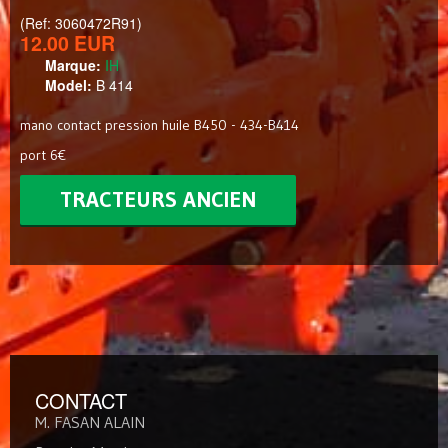
(Ref: 3060472R91)
12.00 EUR
Marque:
IH
Model:
B 414
mano contact pression huile B450 - 434-B414
port 6€
TRACTEURS ANCIEN
CONTACT
M. FASAN ALAIN