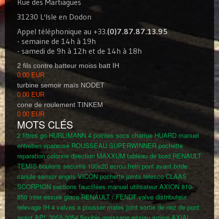
Rue des Martiagues
31230 L'Isle en Dodon
Appel téléphonique au +33.
(0)7.87.87.13.95
- semaine de 14h à 19h
- samedi de 9h à 12h et de 14h à 18h
2 fils contre batteur moiss batt IH
0.00 EUR
turbine semoir maïs NODET
0.00 EUR
cone de roulement TINKEM
0.00 EUR
MOTS CLÉS
2 filtres go HURLIMANN
4 pointes socs charrue HUARD
manuel
entretien epareuse ROUSSEAU SUPERWINNER
pochette
reparation colonne direction MAXXUM
tableau de bord RENAULT
TEMIS
boulons securité 100x20
ecrou frein pont avant
bride
canule semoir engris VICON
pochette joints telesco CLAAS
SCORPION
sections faucillées
manuel utilisateur AXION 810-
850
inter essuie glace RENAULT / FENDT
valve distributeur
relevage IH
4 valves a pousser males
joint sortie de nez de pont
avant APL 3052-3054
flexible graissage essieu arriere AXIAL