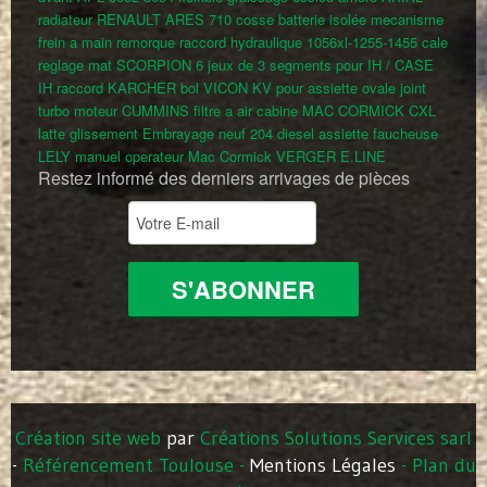
radiateur RENAULT ARES 710
cosse batterie isolée
mecanisme
frein a main remorque
raccord hydraulique 1056xl-1255-1455
cale
reglage mat SCORPION
6 jeux de 3 segments pour IH / CASE
IH
raccord KARCHER
bol VICON KV pour assiette ovale
joint
turbo moteur CUMMINS
filtre a air cabine MAC CORMICK CXL
latte glissement
Embrayage neuf 204 diesel
assiette faucheuse
LELY
manuel operateur Mac Cormick VERGER E.LINE
Restez informé des derniers arrivages de pièces
Création site web
par
Créations Solutions Services sarl
-
Référencement Toulouse
-
Mentions Légales
-
Plan du