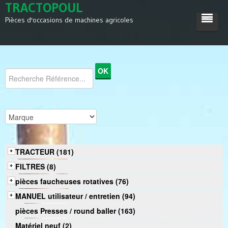
TRACTOPOUL
Pièces d'occasions de machines agricoles
ACCUEIL
TRACTEUR
MACHINES AGRICOLES
DIVERS
SATISFACTIONS
TRACTEUR (181)
CONTACT
FILTRES (8)
pièces faucheuses rotatives (76)
MANUEL utilisateur / entretien (94)
pièces Presses / round baller (163)
Matériel neuf (2)