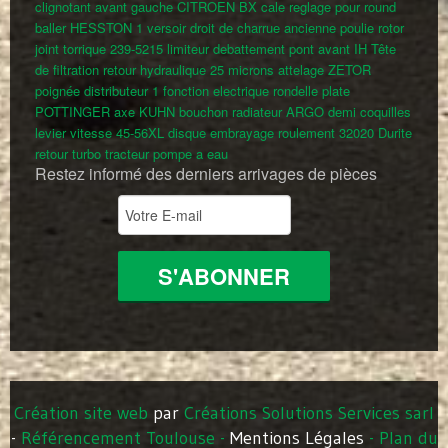
clignotant avant gauche CITROEN BX
cale reglage pour round
baller HESSTON
1 versoir droit de charrue ancienne
poulie rotor
joint torrique 239-5215
limiteur debattement pont avant IH
Tête
de filtration retour hydraulique 25 microns
attelage ZETOR
poignée distributeur 1 fonction electrique
rondelle plate
POTTINGER
axe KUHN
bouchon radiateur ARGO
demi coquilles
levier vitesse 45-56XL
disque embrayage
roulement 32020
Durite
retour turbo tracteur
pompe a eau
Restez informé des derniers arrivages de pièces
Création site web
par
Créations Solutions Services sarl
-
Référencement Toulouse
-
Mentions Légales
-
Plan du