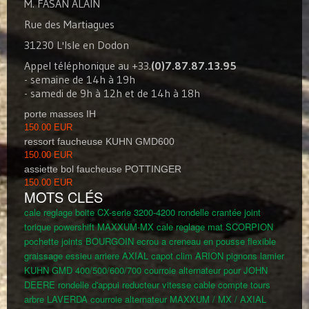
M. FASAN ALAIN
Rue des Martiagues
31230 L'Isle en Dodon
Appel téléphonique au +33.
(0)7.87.87.13.95
- semaine de 14h à 19h
- samedi de 9h à 12h et de 14h à 18h
porte masses IH
150.00 EUR
ressort faucheuse KUHN GMD600
150.00 EUR
assiette bol faucheuse POTTINGER
150.00 EUR
MOTS CLÉS
cale reglage boite CX-serie 3200-4200
rondelle crantée
joint
torique powershift MAXXUM-MX
cale reglage mat SCORPION
pochette joints BOURGOIN
ecrou a creneau en pousse
flexible
graissage essieu arriere AXIAL
capot clim ARION
pignons lamier
KUHN GMD 400/500/600/700
courroie alternateur pour JOHN
DEERE
rondelle d'appui reducteur vitesse
cable compte tours
arbre LAVERDA
courroie alternateur MAXXUM / MX / AXIAL