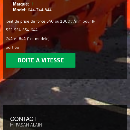
Marque:
IH
Model:
644-744-844
joint de prise de force 540 ou 1000tr/mm pour IH
553-554-654-644
744 et 844 (1er modele)
port 6e
BOITE A VITESSE
CONTACT
M. FASAN ALAIN