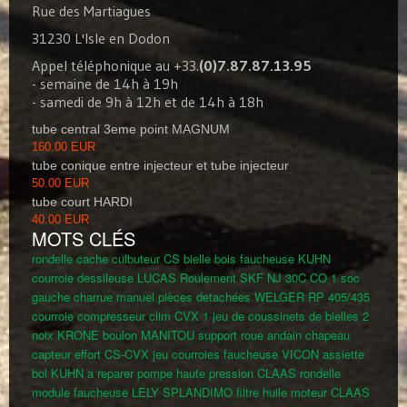
Rue des Martiagues
31230 L'Isle en Dodon
Appel téléphonique au +33.
(0)7.87.87.13.95
- semaine de 14h à 19h
- samedi de 9h à 12h et de 14h à 18h
tube central 3eme point MAGNUM
160.00 EUR
tube conique entre injecteur et tube injecteur
50.00 EUR
tube court HARDI
40.00 EUR
MOTS CLÉS
rondelle cache culbuteur CS
bielle bois faucheuse KUHN
courroie dessileuse LUCAS
Roulement SKF NJ 30C CO
1 soc
gauche charrue
manuel pièces detachées WELGER RP 405/435
courroie compresseur clim CVX
1 jeu de coussinets de bielles
2
noix KRONE
boulon MANITOU
support roue andain
chapeau
capteur effort CS-CVX
jeu courroies faucheuse VICON
assiette
bol KUHN a reparer
pompe haute pression CLAAS
rondelle
module faucheuse LELY SPLANDIMO
filtre huile moteur CLAAS