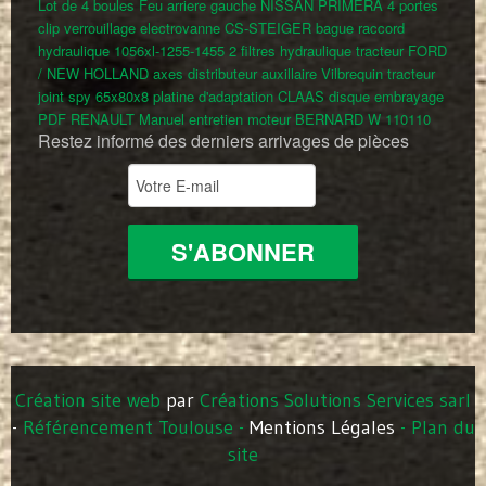
Lot de 4 boules
Feu arriere gauche NISSAN PRIMERA 4 portes
clip verrouillage electrovanne CS-STEIGER
bague
raccord
hydraulique 1056xl-1255-1455
2 filtres hydraulique tracteur FORD
/ NEW HOLLAND
axes distributeur auxillaire
Vilbrequin tracteur
joint spy 65x80x8
platine d'adaptation CLAAS
disque embrayage
PDF RENAULT
Manuel entretien moteur BERNARD W 110110
Restez informé des derniers arrivages de pièces
Création site web
par
Créations Solutions Services sarl
-
Référencement Toulouse
-
Mentions Légales
-
Plan du
site