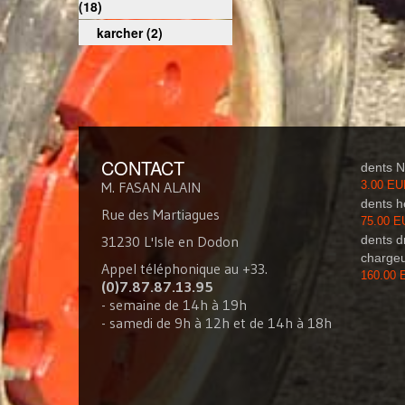
(18)
karcher (2)
CONTACT
dents 
M. FASAN ALAIN
3.00 E
dents h
Rue des Martiagues
75.00 
31230 L'Isle en Dodon
dents d
charge
Appel téléphonique au +33.
160.00
(0)7.87.87.13.95
- semaine de 14h à 19h
- samedi de 9h à 12h et de 14h à 18h