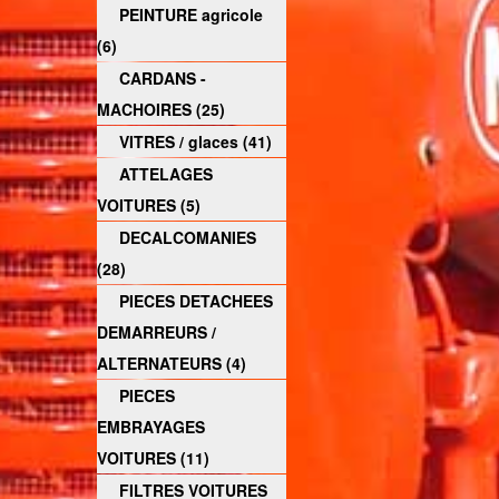
PEINTURE agricole
(6)
CARDANS -
MACHOIRES (25)
VITRES / glaces (41)
ATTELAGES
VOITURES (5)
DECALCOMANIES
(28)
PIECES DETACHEES
DEMARREURS /
ALTERNATEURS (4)
PIECES
EMBRAYAGES
VOITURES (11)
FILTRES VOITURES