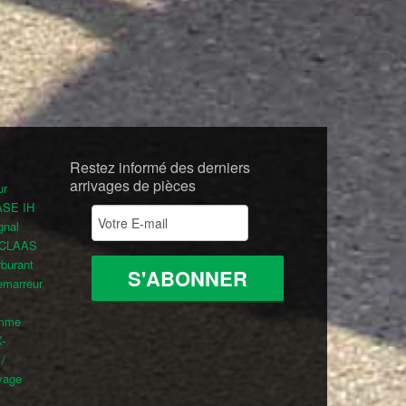
Restez informé des derniers
arrivages de pièces
ur
CASE IH
gnal
n CLAAS
arburant
emarreur
amme
-
/
evage