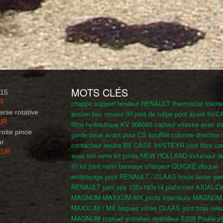
MOTS CLÉS
N15
UR
chappe support tendeur RENAULT
thermostat tracte
erse rotative
ancien
bec noueur IH
joint de tulipe pont avant IH/
EUR
filtre hydraulique KV 306685
capteur vitesse avec si
roite pince
garde boue avant pour CS
soufflet colonne directio
ur
contacteur neutre BV CASE IH/STEYR
joint filtre c
 EUR
avec bol verre
kit joints NEW HOLLAND
inducteur d
IH
kit joint verin bennage chargeur QUICKE
disque
embrayage pour RENAULT / CLAAS
boule levier g
RENAULT
joint spy 135x160x14
plafonnier AXIAL-CX
MAGNUM-MAXXUM-MX
joints injecteurs MAGNUM 
MAXXUM / MX
bagues vitres CLAAS
joint bras rel
MAGNUM
manuel entretien epandeur S200
Poulie et