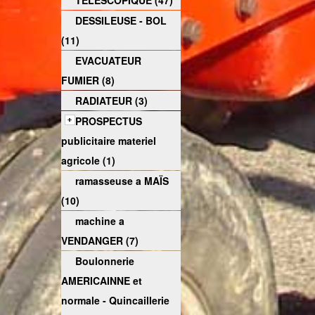
TELESCOPIQUE (47)
DESSILEUSE - BOL
(11)
EVACUATEUR
FUMIER (8)
RADIATEUR (3)
PROSPECTUS
publicitaire materiel
agricole (1)
ramasseuse a MAÏS
(10)
machine a
VENDANGER (7)
Boulonnerie
AMERICAINNE et
normale - Quincaillerie