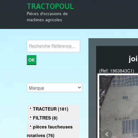
TRACTOPOUL
Pièces d'occasions de
machines agricoles
jo
(Ref: 1963843C1)
TRACTEUR (181)
FILTRES (8)
pièces faucheuses
rotatives (76)