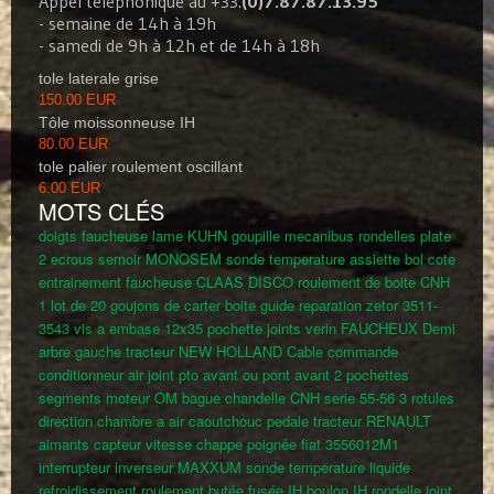
Appel téléphonique au +33.
(0)7.87.87.13.95
- semaine de 14h à 19h
- samedi de 9h à 12h et de 14h à 18h
tole laterale grise
150.00 EUR
Tôle moissonneuse IH
80.00 EUR
tole palier roulement oscillant
6.00 EUR
MOTS CLÉS
doigts faucheuse lame KUHN
goupille mecanibus
rondelles plate
2 ecrous semoir MONOSEM
sonde temperature
assiette bol cote
entrainement faucheuse CLAAS DISCO
roulement de boite CNH
1 lot de 20 goujons de carter boite
guide reparation zetor 3511-
3543
vis a embase 12x35
pochette joints verin FAUCHEUX
Demi
arbre gauche tracteur NEW HOLLAND
Cable commande
conditionneur air
joint pto avant ou pont avant
2 pochettes
segments moteur OM
bague chandelle CNH serie 55-56
3 rotules
direction
chambre a air
caoutchouc pedale tracteur RENAULT
aimants capteur vitesse
chappe poignée fiat
3556012M1
interrupteur inverseur MAXXUM
sonde temperature liquide
refroidissement
roulement butée fusée IH
boulon IH
rondelle joint