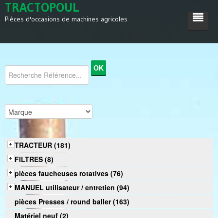
TRACTOPOUL
Pièces d'occasions de machines agricoles
ACCUEIL
TRACTEUR
MACHINES AGRICOLES
DIVERS
SATISFACTIONS
TRACTEUR (181)
CONTACT
FILTRES (8)
pièces faucheuses rotatives (76)
MANUEL utilisateur / entretien (94)
pièces Presses / round baller (163)
Matériel neuf (2)