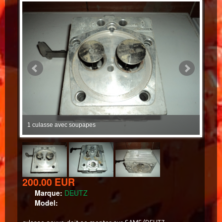
1 culasse avec soupapes
1 cul
200.00 EUR
Marque:
DEUTZ
Model: