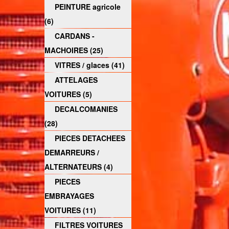
PEINTURE agricole
(6)
CARDANS -
MACHOIRES (25)
VITRES / glaces (41)
ATTELAGES
VOITURES (5)
DECALCOMANIES
(28)
PIECES DETACHEES
DEMARREURS /
ALTERNATEURS (4)
PIECES
EMBRAYAGES
VOITURES (11)
FILTRES VOITURES