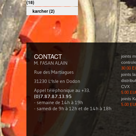
(18)
karcher (2)
CONTACT
joints 
M. FASAN ALAIN
control
30.00 
Rue des Martiagues
joints l
31230 L'Isle en Dodon
distribu
CVX
Appel téléphonique au +33.
5.00 E
(0)7.87.87.13.95
joints
- semaine de 14h à 19h
5.00 E
- samedi de 9h à 12h et de 14h à 18h