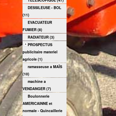
TELESCOPIQUE (47)
DESSILEUSE - BOL
(11)
EVACUATEUR
FUMIER (8)
RADIATEUR (3)
PROSPECTUS
publicitaire materiel
agricole (1)
ramasseuse a MAÏS
(10)
machine a
VENDANGER (7)
Boulonnerie
AMERICAINNE et
normale - Quincaillerie