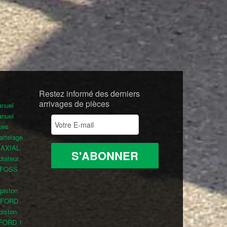
Restez informé des derniers
arrivages de pièces
nuel
nuel
ces
attelage
o AXIAL
diateur
ANFOSS
 piston
r FORD
 piston
/ FORD
1