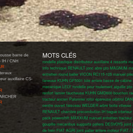
MOTS CLÉS
mousse barre de
e IH / CNH
rondelle plastique distributeur auxillaire
4 ressorts
ma
EUR
info technique RENAULT
jonc abre pto MAGNUM
ma
ateraux
entretien round baller VICON RC115-125
manuel piè
teur auxillaire CS-
faneuse KUHN GF5001
tole arriere basse de cabine
mecanique LELY
rondelle pour roulement aiguille pt
UR
renfort lamier faucheuse KUHN GMD600
bouchon ra
 KARCHER
tracteur ancien
Palonnier rotor épareuse
orbitrol D
UR
centre ouvert
faisceau WELGER
arbre boite vitesse
RENAULT
chambre precombution IH
bague interieur
pack powershift MAXXUM
manuel entretien tracteu
goupille mecanibus
supports paliers DESVOYS
joint
de frein FIAT AGRI
joint palier arriere moteur FIAT 