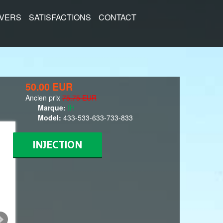
IVERS
SATISFACTIONS
CONTACT
50.00 EUR
Ancien prix
75.75 EUR
Marque:
IH
Model:
433-533-633-733-833
INJECTION