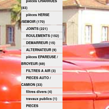
pièces CHARRUES
(83)
pièces HERSE
/SEMOIR (170)
JOINTS (221)
ROULEMENTS (152)
DEMARREUR (15)
ALTERNATEUR (9)
pièces EPAREUSE /
BROYEUR (69)
FILTRES A AIR (3)
PIECES AUTO /
CAMION (33)
filtres divers (4)
travaux publics (1)
PIECES