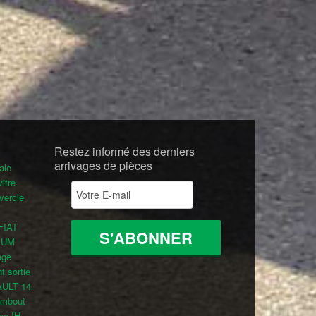
Restez informé des derniers
arrivages de pièces
ale
vitre
vercle
 FIAT
XXUM
age
nt sortie
NAULT 14
mbout
ne IH