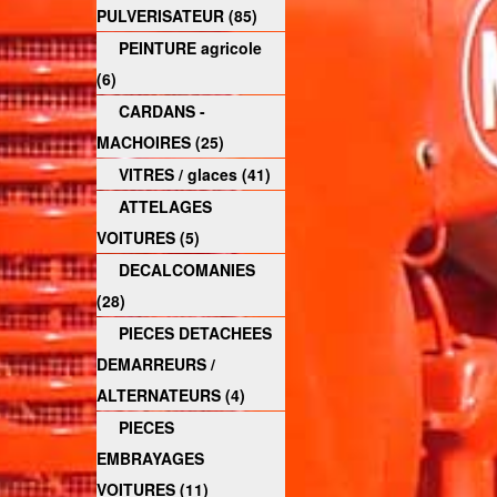
PULVERISATEUR (85)
PEINTURE agricole
(6)
CARDANS -
MACHOIRES (25)
VITRES / glaces (41)
ATTELAGES
VOITURES (5)
DECALCOMANIES
(28)
PIECES DETACHEES
DEMARREURS /
ALTERNATEURS (4)
PIECES
EMBRAYAGES
VOITURES (11)