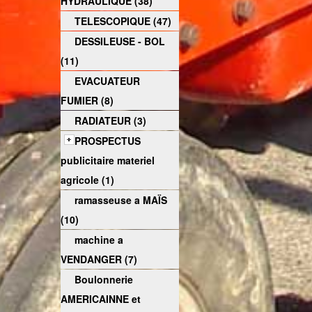
HYDRAULIQUE (38)
TELESCOPIQUE (47)
DESSILEUSE - BOL
(11)
EVACUATEUR
FUMIER (8)
RADIATEUR (3)
PROSPECTUS
publicitaire materiel
agricole (1)
ramasseuse a MAÏS
(10)
machine a
VENDANGER (7)
Boulonnerie
AMERICAINNE et