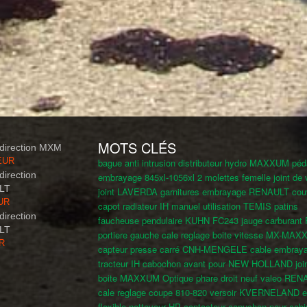
MOTS CLÉS
e direction MXM
 EUR
bague anti intrusion distributeur hydro MAXXUM
péd
 direction
embrayage 845xl-1056xl
2 molettes femelle
joint de 
LT
joint LAVERDA
garnitures embrayage RENAULT
cou
EUR
capot radiateur IH
manuel utilisation TEMIS
patins
 direction
faucheuse pendulaire KUHN FC243
jauge carburant
LT
portiere gauche
cale reglage boite vitesse MX-MA
UR
capteur presse carré CNH-MENGELE
cable embray
tracteur IH
cabochon avant pour NEW HOLLAND
joi
boite MAXXUM
Optique phare droit neuf valeo RE
cale reglage coupe 810-820
versoir KVERNELAND
e
flexible nettoyeur HP
contacteur
capuchon pour cabi