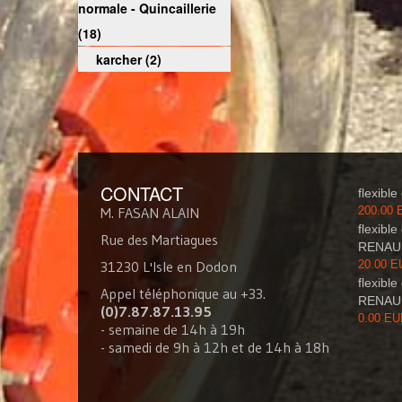
normale - Quincaillerie
(18)
karcher (2)
CONTACT
flexibl
M. FASAN ALAIN
200.00
flexible
Rue des Martiagues
RENAU
31230 L'Isle en Dodon
20.00 
flexible
Appel téléphonique au +33.
RENAU
(0)7.87.87.13.95
0.00 E
- semaine de 14h à 19h
- samedi de 9h à 12h et de 14h à 18h