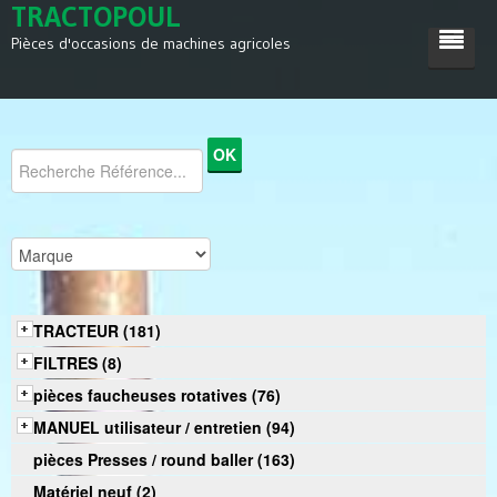
TRACTOPOUL
Pièces d'occasions de machines agricoles
ACCUEIL
TRACTEUR
MACHINES AGRICOLES
DIVERS
SATISFACTIONS
TRACTEUR (181)
CONTACT
FILTRES (8)
pièces faucheuses rotatives (76)
MANUEL utilisateur / entretien (94)
pièces Presses / round baller (163)
Matériel neuf (2)