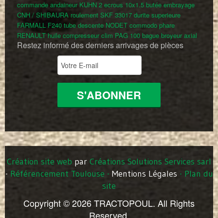
commande andaineur KUHN
2 ecrous 10x1.5
butée embrayage
CNH / SHIBAURA
roulement SKF 33017
durite superieure
FARMALL F240
tube descente NODET
commodo phare
RENAULT
huile compresseur clim PAG 100
bague broyeur axial
Restez informé des derniers arrivages de pièces
Création site web
par
Créations Solutions Services sarl
-
Référencement Toulouse
-
Mentions Légales
-
Plan du
site
Copyright © 2026 TRACTOPOUL. All Rights
Reserved.