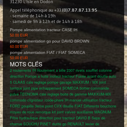
31230 L'Isle en Dodon
Appel téléphonique au +33.
(0)7.87.87.13.95
- semaine de 14h à 19h
- samedi de 9h à 12h et de 14h à 18h
Pompe alimentation tracteur CASE IH
50.00 EUR
pompe alimentation go pour DAVID BROWN
60.00 EUR
pompe alimentation FIAT / FIAT SOMECA
50.00 EUR
MOTS CLÉS
2 roulements IH
Roulement a bille 2307
rivets soufflet colonne
direction
Pompe a huile moteur tracteur
Fusée avant
douille
auto
5 CLAAS
cale reglage pompe gavage MAXXUM / MX
joint
torrique
joint pipe echappement SOMECA
boitier commande
pulvé TECNOMA
cale reglage boite de gamme MAXXUM-MX
commodo clignoteur /code-phare IH
manuel utilisation tracteur
FORD
goupille 3eme point CVX
douille FIAT
Differents bouchons
moyeu de roue remorque
kit joint valves auxillaires MAGNUM
Filtre hydraulique direction pour tracteur DAVID B
Seps de
charrue SOUCHU PINET
durite go RENAULT
levier de