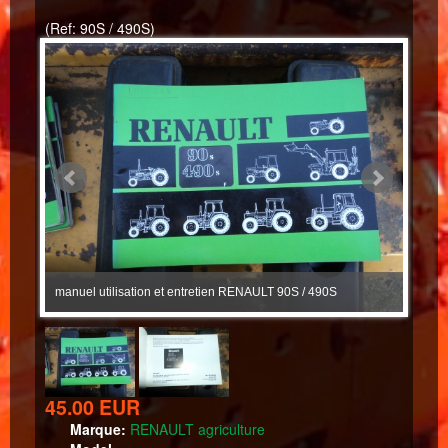
(Ref: 90S / 490S)
manuel utilisation et entretien RENAULT 90S / 490S
manuel
45.00 EUR
Marque:
RENAULT agriculture