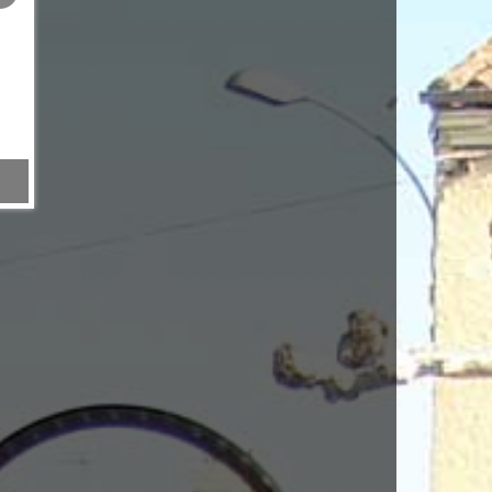
faisceau electrique round baller CLAAS