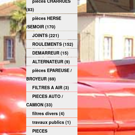
pièces CHARRUES
(83)
pièces HERSE
/SEMOIR (170)
JOINTS (221)
ROULEMENTS (152)
DEMARREUR (15)
ALTERNATEUR (9)
pièces EPAREUSE /
BROYEUR (69)
FILTRES A AIR (3)
PIECES AUTO /
CAMION (33)
filtres divers (4)
travaux publics (1)
PIECES