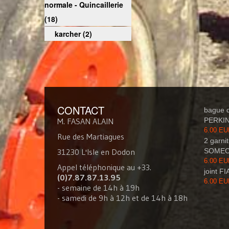
normale - Quincaillerie
(18)
karcher (2)
CONTACT
bague d
M. FASAN ALAIN
PERKI
6.00 E
Rue des Martiagues
2 garni
31230 L'Isle en Dodon
SOME
6.00 E
Appel téléphonique au +33.
joint FI
(0)7.87.87.13.95
6.00 E
- semaine de 14h à 19h
- samedi de 9h à 12h et de 14h à 18h