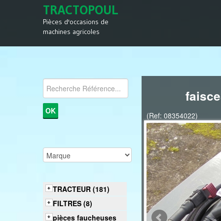
TRACTOPOUL
Pièces d'occasions de
machines agricoles
faisc
(Ref: 08354022)
TRACTEUR (181)
FILTRES (8)
pièces faucheuses