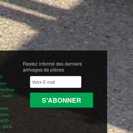
Restez informé des derniers
arrivages de pièces
RO
pour
rrouillage
coude
heuse
ation
-4200-
A / MXM
s