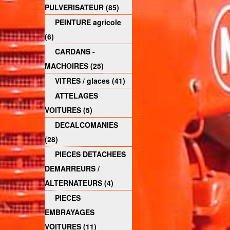
PULVERISATEUR (85)
PEINTURE agricole
(6)
CARDANS -
MACHOIRES (25)
VITRES / glaces (41)
ATTELAGES
VOITURES (5)
DECALCOMANIES
(28)
PIECES DETACHEES
DEMARREURS /
ALTERNATEURS (4)
PIECES
EMBRAYAGES
VOITURES (11)