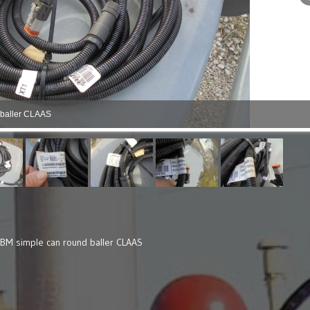
d baller CLAAS
UBM simple can round baller CLAAS