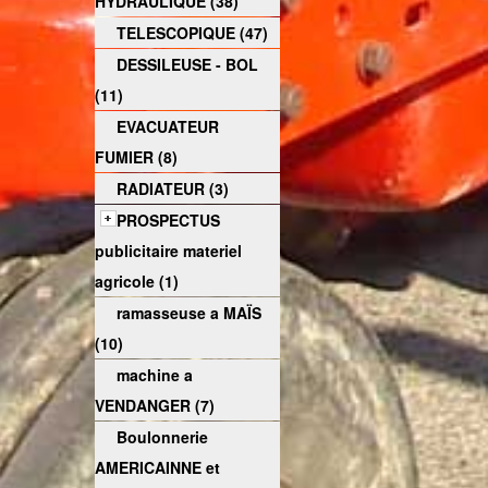
HYDRAULIQUE (38)
TELESCOPIQUE (47)
DESSILEUSE - BOL
(11)
EVACUATEUR
FUMIER (8)
RADIATEUR (3)
PROSPECTUS
publicitaire materiel
agricole (1)
ramasseuse a MAÏS
(10)
machine a
VENDANGER (7)
Boulonnerie
AMERICAINNE et