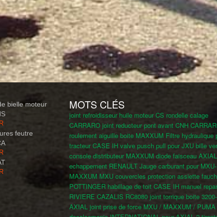
MOTS CLÉS
e bielle moteur
NS
joint refroidisseur huile moteur CS
rondelle calage
UR
CARRARO
joint reducteur pont avant CNH CARRA
tures feutre
roulement aiguille boite MAXXUM
Filtre hydraulique 
CA
tracteur CASE IH
valve pusch pull pour JXU
bille ve
UR
console distributeur MAXXUM
diode faisceau AXIAL
AT
echappement RENAULT
Jauge carburant pour MXU-
UR
MAXXUM MXU
couvercles protection assiette fauc
POTTINGER
habillage de toit CASE IH
manuel repar
RIVIERE CAZALIS RC8080
joint torrique boite 3200
AXIAL
joint prise de force MXU / MAXXUM / PUM
decalcomanie INTERNATIONAL pour AXIAL
2 tirant